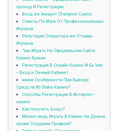
проход И Регистрация
Вход же Аккаунт Champion Casino
Советы По Игре От Профессиональных
Игроков
Репутация Оператора же Отзывы
Игроков
“как Играть На Официальном Сайте
Казино Вулкан
Регистрация В Онлайн Казино И Бк 1win
– Вход и Личный Кабинет
какие Особенности При Выводе
Средств Из Stake Казино?
Способы Регистрации В Интернет-
казино
Как получить Бонус?
Можно ведь Играть В Казино На Деньги
кроме Создания Профиля?
Работа службы Поддержки