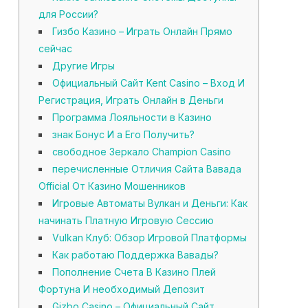
для России?
Гизбо Казино – Играть Онлайн Прямо
сейчас
Другие Игры
Официальный Сайт Kent Casino – Вход И
Регистрация, Играть Онлайн в Деньги
Программа Лояльности в Казино
знак Бонус И а Его Получить?
свободное Зеркало Champion Casino
перечисленные Отличия Сайта Вавада
Official От Казино Мошенников
Игровые Автоматы Вулкан и Деньги: Как
начинать Платную Игровую Сессию
Vulkan Клуб: Обзор Игровой Платформы
Как работаю Поддержка Вавады?
Пополнение Счета В Казино Плей
Фортуна И необходимый Депозит
Gizbo Casino – Официальный Сайт,