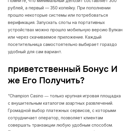
Помните, что минимальный депозит составляет 300
рублей, а первый — 350 копейку. При пополнении
прошло некоторые системы или потребоваться
верификация. Запускать слоты на портативных
устройствах можно прошло мобильную версию Вулкан
или через скачиваемое приложение. Каждый
посетительница самостоятельно выбирает гораздо
удобный для сам вариант.
приветственный Бонус И
же Его Получить?
“Champion Casino ― только крупная игровая площадка
с внушительным каталогом азартных развлечений.
Громадной выбор платежных сервисов, с которыми
сотрудничает оператор, позволяет клиентам
совершать транзакции любую удобным способом.