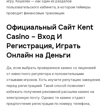
игру. Кошелек — как один из разделов
пользовательского кабинета, в котором геймеры
проводят финансовые транзакции.
Официальный Сайт Kent
Casino – Вход И
Регистрация, Играть
Онлайн на Деньги
Да, если выбрать проверенное казино со лицензией
от известного регулятора и положительными
отзывами игроков. Хоть изучите репутацию заведения
перед регистрацией. Такой способ позволяет
избежать получения рекламной рассылки казино на
электронную почту. Однако те казино отдают
предпочтение регистрации по номеру телефона,