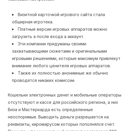
Визитной карточкой игрового сайта стала
обширная игротека.
Платные версии игровых аппаратов можно
загрузить а после входа а аккаунт.
Эти компании придуманы своими
захватывающими сюжетами и оригинальными
игровыми решениями, которые максимум привлекут
внимание любого ценителя игровых аппаратов.
Также их полностью анонимные же обычно
проводятся никаких комиссии.
Кошельки электронных денег и мобильные операторы
отсутствуют и кассе для российского региона, а них
Виза и Мастеркарда есть определенные
неоспоримые. Выводить деньги разрешается на
реквизиты, киромарусом которых пополнялся счет.