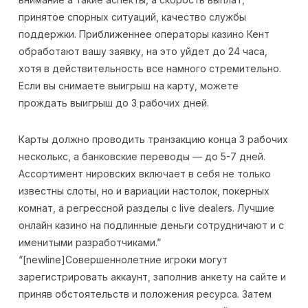
принятое спорных ситуаций, качество службы
поддержки. Приближеннее операторы казино Кент
обработают вашу заявку, на это уйдет до 24 часа,
хотя в действительность все намного стремительно.
Если вы снимаете выигрыш на карту, можете
прождать выигрыш до 3 рабочих дней.
Карты должно проводить транзакцию конца 3 рабочих
несколькс, а банковские переводы — до 5-7 дней.
Ассортимент нировских включает в себя не только
известны слоты, но и вариации настолок, покерных
комнат, а регрессной разделы с live dealers. Лучшие
онлайн казино на подлинные деньги сотрудничают и с
именитыми разработчиками.”
“[newline]Совершеннолетние игроки могут
зарегистрировать аккаунт, заполнив анкету на сайте и
приняв обстоятельств и положения ресурса. Затем