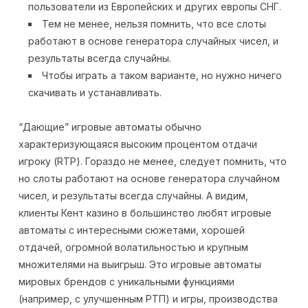
пользователи из Европейских и других европы СНГ.
Тем не менее, нельзя помнить, что все слоты
работают в основе генератора случайных чисел, и
результаты всегда случайны.
Чтобы играть а таком варианте, но нужно ничего
скачивать и устанавливать.
“Дающие” игровые автоматы обычно
характеризующаяся высоким процентом отдачи
игроку (RTP). Гораздо не менее, следует помнить, что
но слоты работают на основе генератора случайном
чисел, и результаты всегда случайны. А видим,
клиенты Кент казино в большинство любят игровые
автоматы с интересными сюжетами, хорошей
отдачей, огромной волатильностью и крупным
множителями на выигрыш. Это игровые автоматы
мировых брендов с уникальными функциями
(например, с улучшенным РТП) и игры, производства