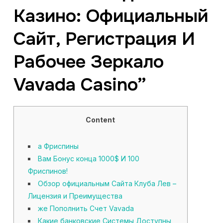
Казино: Официальный
Сайт, Регистрация И
Рабочее Зеркало
Vavada Casino”
Content
а Фриспины
Вам Бонус конца 1000$ И 100
Фриспинов!
Обзор официальным Сайта Клуба Лев –
Лицензия и Преимущества
же Пополнить Счет Vavada
Какие банковские Системы Доступны