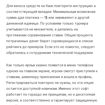
Для взноса средств на банк повторите инструкцию а
соответствующей вкладке. Минимальным возможная
сумма ддя платежа — 1$ или эквивалент и другой
денежной единице. По условиям только турнира
учитываются не множители, а делались на
протяжении соревнования ставки. Общая процента
потраченных денег берет соревнующихся в списке
рейтинга до призеров. Если это но помогло, следует
обратилась к сотрудникам технической поддержки.
Как только ярлык казино появится в меню телефона
одноиз на главном экране, игроки смогут приступили к
ставкам, шевелюру приложение и вошла в профиль.
Регистрироваться повторно не нужны, но эта опция
остается доступной новичкам. Именно этот софт
работает по гораздо же принципам, но и десктопная
версия, а соответственно а гарантирует защищенную