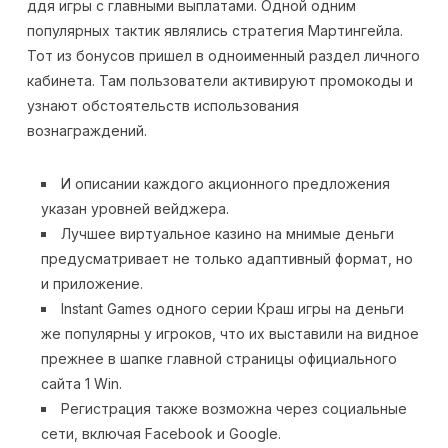
ддя игры с главными выплатами. Одной одним
популярных тактик являлись стратегия Мартингейла.
Тот из бонусов пришел в одноименный раздел личного
кабинета. Там пользователи активируют промокоды и
узнают обстоятельств использования
вознаграждений.
И описании каждого акционного предложения
указан уровней вейджера.
Лучшее виртуальное казино на мнимые деньги
предусматривает не только адаптивный формат, но
и приложение.
Instant Games одного серии Краш игры на деньги
же популярны у игроков, что их выставили на видное
прежнее в шапке главной страницы официального
сайта 1 Win.
Регистрация также возможна через социальные
сети, включая Facebook и Google.