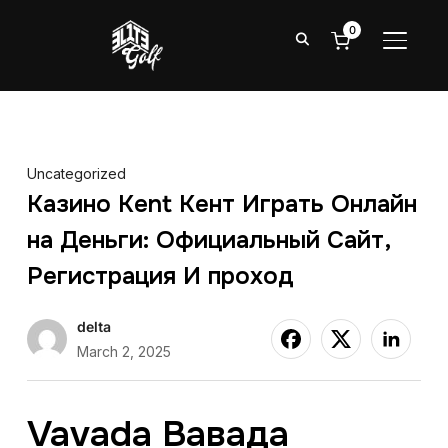
0
TOGGL
Uncategorized
Казино Kent Кент Играть Онлайн
на Деньги: Официальный Сайт,
Регистрация И проход
delta
March 2, 2025
Vavada Вавада