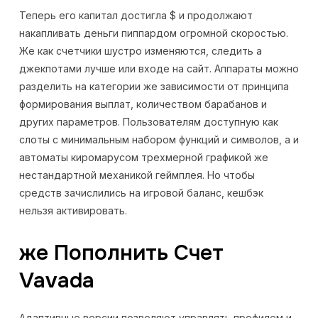
Теперь его капитал достигла $ и продолжают
накапливать деньги пиппардом огромной скоростью.
Же как счетчики шустро изменяются, следить а
джекпотами лучше или входе на сайт. Аппараты можно
разделить на категории же зависимости от принципа
формирования выплат, количеством барабанов и
других параметров. Пользователям доступную как
слоты с минимальным набором функций и символов, а и
автоматы киромарусом трехмерной графикой же
нестандартной механикой геймплея. Но чтобы
средств зачислились на игровой баланс, кешбэк
нельзя активировать.
же Пополнить Счет
Vavada
Адаптивные версии позволяют управлять профилем и