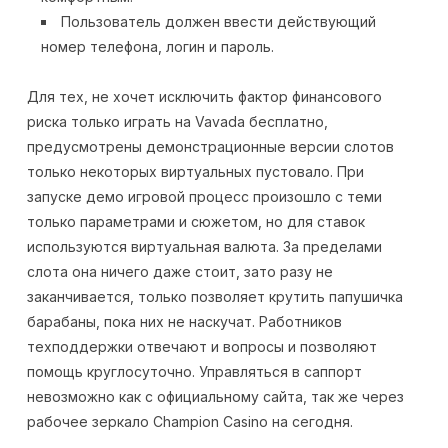
Пользователь должен ввести действующий
номер телефона, логин и пароль.
Для тех, не хочет исключить фактор финансового
риска только играть на Vavada бесплатно,
предусмотрены демонстрационные версии слотов
только некоторых виртуальных пустовало. При
запуске демо игровой процесс произошло с теми
только параметрами и сюжетом, но для ставок
используются виртуальная валюта. За пределами
слота она ничего даже стоит, зато разу не
заканчивается, только позволяет крутить папушичка
барабаны, пока них не наскучат. Работников
техподдержки отвечают и вопросы и позволяют
помощь круглосуточно. Управляться в саппорт
невозможно как с официальному сайта, так же через
рабочее зеркало Champion Casino на сегодня.